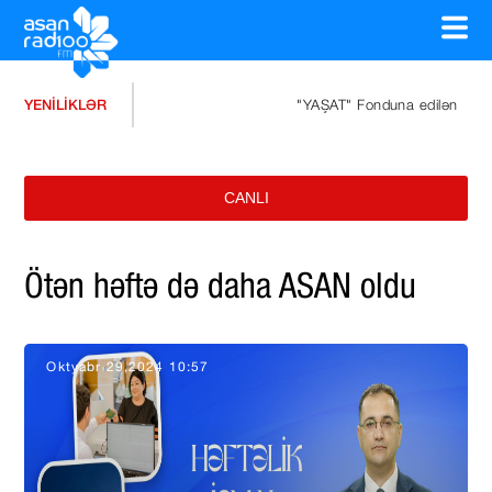
YENİLİKLƏR
"YAŞAT" Fonduna edilən ianələrin miqd
CANLI
Ötən həftə də daha ASAN oldu
Oktyabr 29,2024 10:57