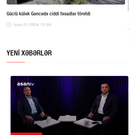
Güclü külək Gəncədə ciddi fəsadlar törətdi
7,5
İyun 21,2024 12:00
dus
YENİ XƏBƏRLƏR