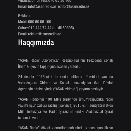
Whatsapp nömrəsi: 070 65 56 100
Email:
info@asanradio.az
,
editor@asanradio.az
Reklam:
Mobil: 050 60 06 100
Şəhər: 012 444 74 44 (daxili 80695)
Email:
reklam@asanradio.az
Haqqımızda
“ASAN Radio” Azərbaycan Respublikasının Prezidenti cənab
İlham Əliyevin tapşırığına əsasən yaradılıb.
24 dekabr 2015-ci il tarixindən etibarən Prezident yanında
Vətəndaşlara Xidmət və Sosial İnnovasiyalar üzrə Dövlət
Agentliyinin tabeliyində (“ASAN xidmət”) yayıma başlayıb.
“ASAN Radio”ya 100 MHs tezliyində ümumrespublika radio
yayımı üçün xüsusi razılıq (lisenziya) 2015-ci il sentyabrın 8-də
Milli Televiziya və Radio Şurasının (indiki Audiovizual Şura)
iclasında verilib.
“ASAN Radio” dövlət xidmətləri sahəsində ixtisaslaşan ilk və