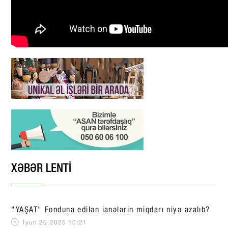
XƏBƏR LENTİ
"YAŞAT" Fonduna edilən ianələrin miqdarı niyə azalıb?
İyun 20,2025 10:21