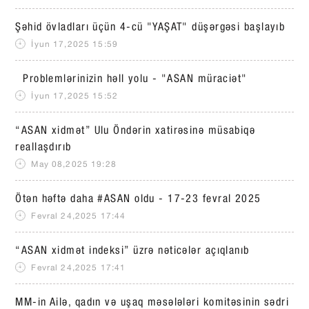
Şəhid övladları üçün 4-cü "YAŞAT" düşərgəsi başlayıb
İyun 17,2025 15:59
Problemlərinizin həll yolu - "ASAN müraciət"
İyun 17,2025 15:52
“ASAN xidmət” Ulu Öndərin xatirəsinə müsabiqə
reallaşdırıb
May 08,2025 19:28
Ötən həftə daha #ASAN oldu - 17-23 fevral 2025
Fevral 24,2025 17:44
“ASAN xidmət indeksi” üzrə nəticələr açıqlanıb
Fevral 24,2025 17:41
MM-in Ailə, qadın və uşaq məsələləri komitəsinin sədri