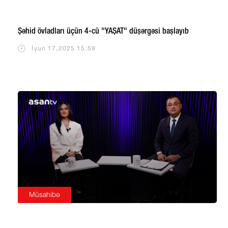
Şəhid övladları üçün 4-cü "YAŞAT" düşərgəsi başlayıb
İyun 17,2025 15:59
Müsahibə