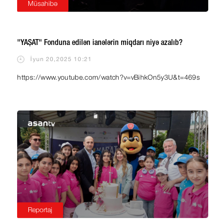
Müsahibə
"YAŞAT" Fonduna edilən ianələrin miqdarı niyə azalıb?
İyun 20,2025 10:21
https://www.youtube.com/watch?v=vBihkOn5y3U&t=469s
Reportaj