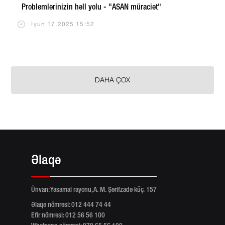
Problemlərinizin həll yolu - "ASAN müraciət"
İyun 17,2025 15:52
DAHA ÇOX
Əlaqə
Ünvan: Yasamal rayonu, A. M. Şərifzadə küç. 157
Əlaqə nömrəsi: 012 444 74 44
Efir nömrəsi: 012 56 56 100