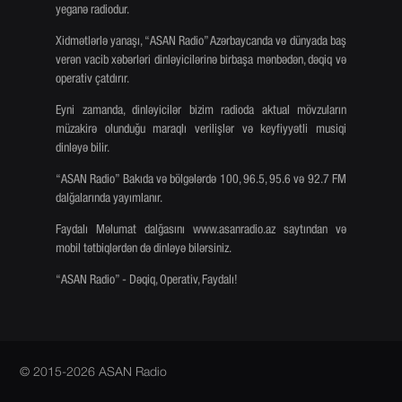
yeganə radiodur.
Xidmətlərlə yanaşı, “ASAN Radio” Azərbaycanda və dünyada baş
verən vacib xəbərləri dinləyicilərinə birbaşa mənbədən, dəqiq və
operativ çatdırır.
Eyni zamanda, dinləyicilər bizim radioda aktual mövzuların
müzakirə olunduğu maraqlı verilişlər və keyfiyyətli musiqi
dinləyə bilir.
“ASAN Radio” Bakıda və bölgələrdə 100, 96.5, 95.6 və 92.7 FM
dalğalarında yayımlanır.
Faydalı Məlumat dalğasını www.asanradio.az saytından və
mobil tətbiqlərdən də dinləyə bilərsiniz.
“ASAN Radio” - Dəqiq, Operativ, Faydalı!
© 2015-2026 ASAN Radio