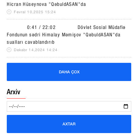
Hicran Hüseynova "QəbuldASAN"da
Fevral 10,2025 15:24
0:41 / 22:02 Dövlət Sosial Müdafiə
Fondunun sədri Himalay Məmişov "QəbuldASAN"da
sualları cavablandırıb
Dekabr 14,2024 14:24
DAHA ÇOX
Arxiv
AXTAR