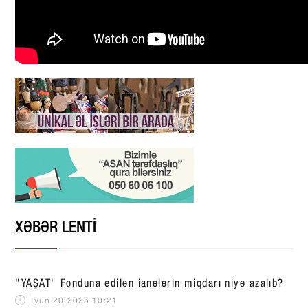
XƏBƏR LENTİ
"YAŞAT" Fonduna edilən ianələrin miqdarı niyə azalıb?
İyun 20,2025 10:21