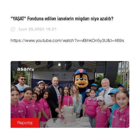
"YAŞAT" Fonduna edilən ianələrin miqdarı niyə azalıb?
İyun 20,2025 10:21
https://www.youtube.com/watch?v=vBihkOn5y3U&t=469s
Reportaj