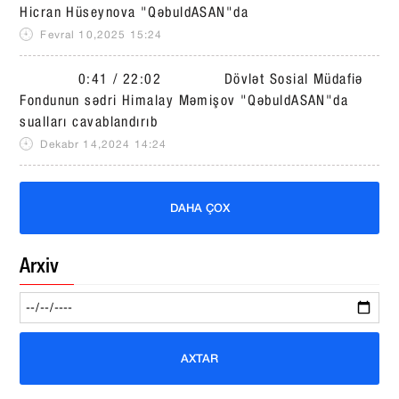
Hicran Hüseynova "QəbuldASAN"da
Fevral 10,2025 15:24
0:41 / 22:02 Dövlət Sosial Müdafiə
Fondunun sədri Himalay Məmişov "QəbuldASAN"da
sualları cavablandırıb
Dekabr 14,2024 14:24
DAHA ÇOX
Arxiv
AXTAR