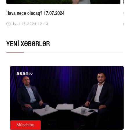
Hava necə olacaq? 17.07.2024
Sab
İyul 17,2024 12:13
YENİ XƏBƏRLƏR
Müsahibə