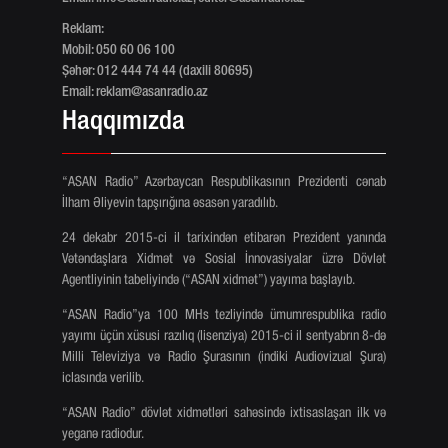
Reklam:
Mobil: 050 60 06 100
Şəhər: 012 444 74 44 (daxili 80695)
Email:
reklam@asanradio.az
Haqqımızda
“ASAN Radio” Azərbaycan Respublikasının Prezidenti cənab
İlham Əliyevin tapşırığına əsasən yaradılıb.
24 dekabr 2015-ci il tarixindən etibarən Prezident yanında
Vətəndaşlara Xidmət və Sosial İnnovasiyalar üzrə Dövlət
Agentliyinin tabeliyində (“ASAN xidmət”) yayıma başlayıb.
“ASAN Radio”ya 100 MHs tezliyində ümumrespublika radio
yayımı üçün xüsusi razılıq (lisenziya) 2015-ci il sentyabrın 8-də
Milli Televiziya və Radio Şurasının (indiki Audiovizual Şura)
iclasında verilib.
“ASAN Radio” dövlət xidmətləri sahəsində ixtisaslaşan ilk və
yeganə radiodur.