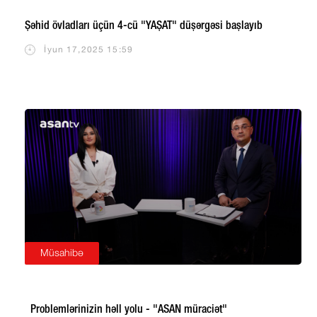
Şəhid övladları üçün 4-cü "YAŞAT" düşərgəsi başlayıb
İyun 17,2025 15:59
Müsahibə
Problemlərinizin həll yolu - "ASAN müraciət"