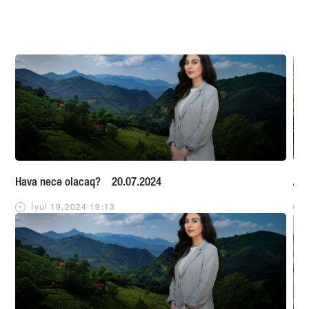
Hava necə olacaq? 20.07.2024
Apr
İyul 19,2024 19:13