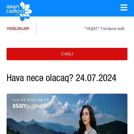
YENİLİKLƏR
"YAŞAT" Fonduna edilən ianələrin mi
CANLI
Hava necə olacaq? 24.07.2024
İyul 24,2024 09:23