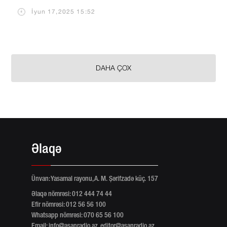
İyun 17,2025 15:52
DAHA ÇOX
Əlaqə
Ünvan: Yasamal rayonu, A. M. Şərifzadə küç. 157
Əlaqə nömrəsi: 012 444 74 44
Efir nömrəsi: 012 56 56 100
Whatsapp nömrəsi: 070 65 56 100
Email:
info@asanradio.az
,
editor@asanradio.az