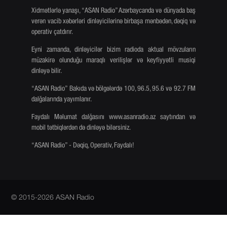
Xidmətlərlə yanaşı, “ASAN Radio” Azərbaycanda və dünyada baş
verən vacib xəbərləri dinləyicilərinə birbaşa mənbədən, dəqiq və
operativ çatdırır.
Eyni zamanda, dinləyicilər bizim radioda aktual mövzuların
müzakirə olunduğu maraqlı verilişlər və keyfiyyətli musiqi
dinləyə bilir.
“ASAN Radio” Bakıda və bölgələrdə 100, 96.5, 95.6 və 92.7 FM
dalğalarında yayımlanır.
Faydalı Məlumat dalğasını www.asanradio.az saytından və
mobil tətbiqlərdən də dinləyə bilərsiniz.
“ASAN Radio” - Dəqiq, Operativ, Faydalı!
© 2015-2026 ASAN Radio