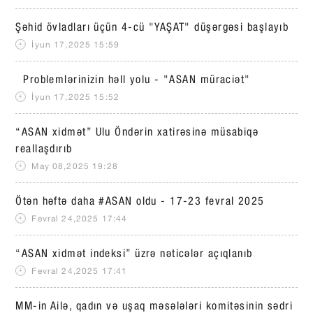
Şəhid övladları üçün 4-cü "YAŞAT" düşərgəsi başlayıb
İyun 17,2025 15:59
Problemlərinizin həll yolu - "ASAN müraciət"
İyun 17,2025 15:52
“ASAN xidmət” Ulu Öndərin xatirəsinə müsabiqə
reallaşdırıb
May 08,2025 19:28
Ötən həftə daha #ASAN oldu - 17-23 fevral 2025
Fevral 24,2025 17:44
“ASAN xidmət indeksi” üzrə nəticələr açıqlanıb
Fevral 24,2025 17:41
MM-in Ailə, qadın və uşaq məsələləri komitəsinin sədri