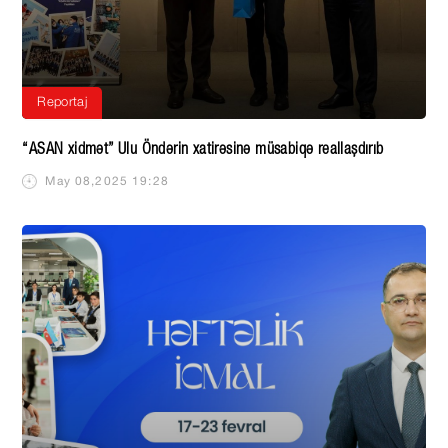
Reportaj
“ASAN xidmət” Ulu Öndərin xatirəsinə müsabiqə reallaşdırıb
May 08,2025 19:28