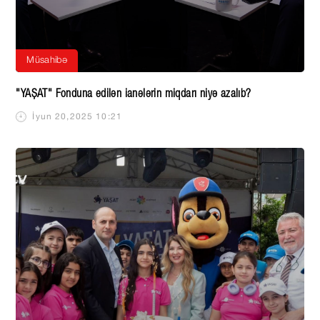
Müsahibə
"YAŞAT" Fonduna edilən ianələrin miqdarı niyə azalıb?
İyun 20,2025 10:21