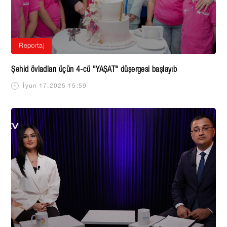
Reportaj
Şəhid övladları üçün 4-cü "YAŞAT" düşərgəsi başlayıb
İyun 17,2025 15:59