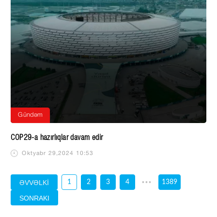
Gündəm
COP29-a hazırlıqlar davam edir
Oktyabr 29,2024 10:53
•••
ƏVVƏLKİ
1
2
3
4
1389
SONRAKI