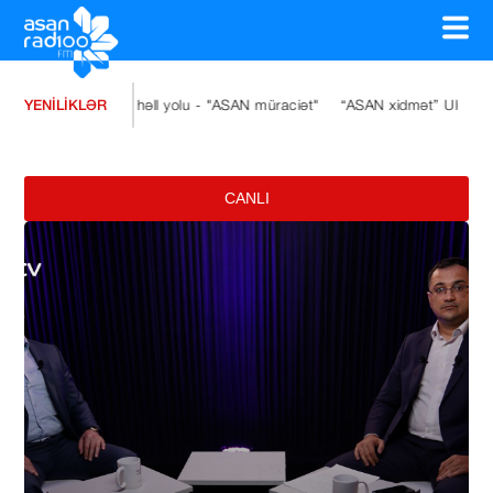
YENİLİKLƏR
n həll yolu - "ASAN müraciət"
“ASAN xidmət” Ulu Öndərin xatirəsinə müsa
CANLI