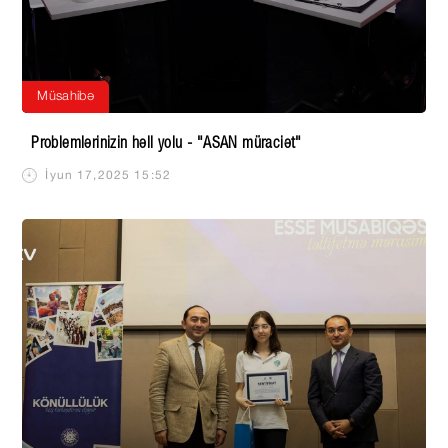
Müsahibə
Problemlərinizin həll yolu - "ASAN müraciət"
İyun 17,2025 15:52