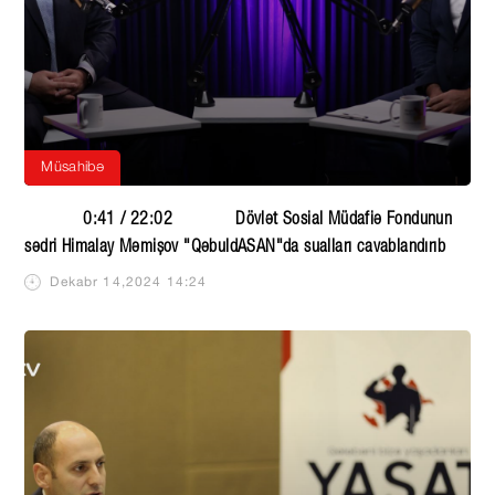
Müsahibə
0:41 / 22:02 Dövlət Sosial Müdafiə Fondunun
sədri Himalay Məmişov "QəbuldASAN"da sualları cavablandırıb
Dekabr 14,2024 14:24