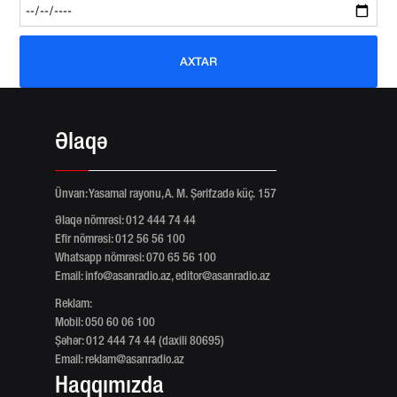
AXTAR
Əlaqə
Ünvan: Yasamal rayonu, A. M. Şərifzadə küç. 157
Əlaqə nömrəsi: 012 444 74 44
Efir nömrəsi: 012 56 56 100
Whatsapp nömrəsi: 070 65 56 100
Email:
info@asanradio.az
,
editor@asanradio.az
Reklam:
Mobil: 050 60 06 100
Şəhər: 012 444 74 44 (daxili 80695)
Email:
reklam@asanradio.az
Haqqımızda