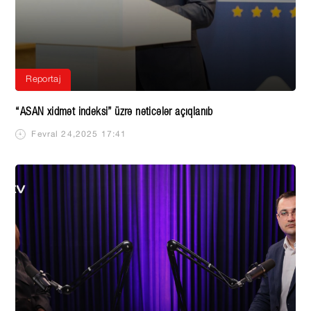
Reportaj
“ASAN xidmət indeksi” üzrə nəticələr açıqlanıb
Fevral 24,2025 17:41