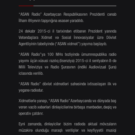
“ASAN Radio” Azərbaycan Respublikasının Prezidenti cənab
İlham Əliyevin tapşırığına əsasən yaradılıb.
24 dekabr 2015-ci il tarixindən etibarən Prezident yanında
Vətəndaşlara Xidmət və Sosial İnnovasiyalar üzrə Dövlət
Agentliyinin tabeliyində (“ASAN xidmət”) yayıma başlayıb.
“ASAN Radio”ya 100 MHs tezliyində ümumrespublika radio
yayımı üçün xüsusi razılıq (lisenziya) 2015-ci il sentyabrın 8-də
Milli Televiziya və Radio Şurasının (indiki Audiovizual Şura)
iclasında verilib.
“ASAN Radio” dövlət xidmətləri sahəsində ixtisaslaşan ilk və
yeganə radiodur.
Xidmətlərlə yanaşı, “ASAN Radio” Azərbaycanda və dünyada baş
verən vacib xəbərləri dinləyicilərinə birbaşa mənbədən, dəqiq və
operativ çatdırır.
Eyni zamanda, dinləyicilər bizim radioda aktual mövzuların
müzakirə olunduğu maraqlı verilişlər və keyfiyyətli musiqi