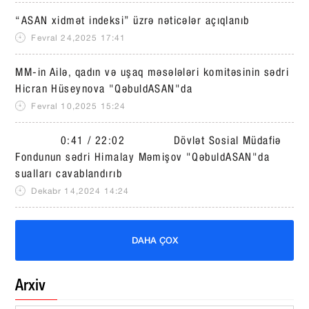
“ASAN xidmət indeksi” üzrə nəticələr açıqlanıb
Fevral 24,2025 17:41
MM-in Ailə, qadın və uşaq məsələləri komitəsinin sədri
Hicran Hüseynova "QəbuldASAN"da
Fevral 10,2025 15:24
0:41 / 22:02 Dövlət Sosial Müdafiə
Fondunun sədri Himalay Məmişov "QəbuldASAN"da
sualları cavablandırıb
Dekabr 14,2024 14:24
DAHA ÇOX
Arxiv