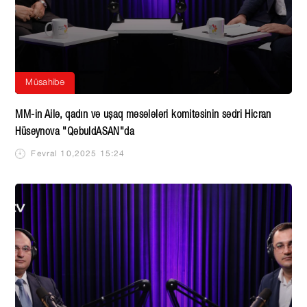
Müsahibə
MM-in Ailə, qadın və uşaq məsələləri komitəsinin sədri Hicran
Hüseynova "QəbuldASAN"da
Fevral 10,2025 15:24