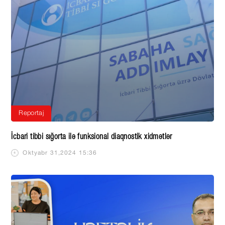
Reportaj
İcbari tibbi sığorta ilə funksional diaqnostik xidmətlər
Oktyabr 31,2024 15:36