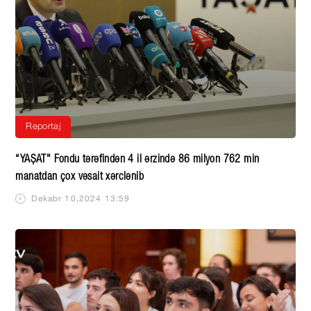
Reportaj
“YAŞAT" Fondu tərəfindən 4 il ərzində 86 milyon 762 min
manatdan çox vəsait xərclənib
Dekabr 10,2024 13:59