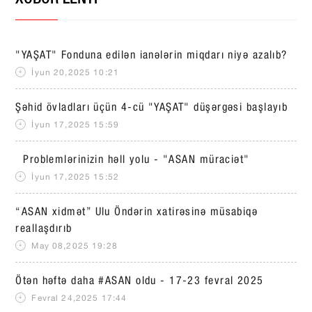
XƏBƏR LENTİ
"YAŞAT" Fonduna edilən ianələrin miqdarı niyə azalıb?
İyun 20,2025 10:21
Şəhid övladları üçün 4-cü "YAŞAT" düşərgəsi başlayıb
İyun 17,2025 15:59
Problemlərinizin həll yolu - "ASAN müraciət"
İyun 17,2025 15:52
“ASAN xidmət” Ulu Öndərin xatirəsinə müsabiqə
reallaşdırıb
May 08,2025 19:28
Ötən həftə daha #ASAN oldu - 17-23 fevral 2025
Fevral 24,2025 17:44