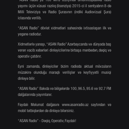
yayımı üçün xüsusi razılıq (lisenziya) 2015-ci il sentyabrın 8-də
Milli Televiziya və Radio Şurasının (indiki Audiovizual Şura)
iclasında verilib.
“ASAN Radio” dövlət xidmətləri sahəsində ixtisaslaşan ilk və
yeganə radiodur.
Xidmətlərlə yanaşı, “ASAN Radio” Azərbaycanda və dünyada baş
verən vacib xəbərləri dinləyicilərinə birbaşa mənbədən, dəqiq və
operativ çatdırır.
Eyni zamanda, dinləyicilər bizim radioda aktual mövzuların
müzakirə olunduğu maraqlı verilişlər və keyfiyyətli musiqi
dinləyə bilir.
“ASAN Radio” Bakıda və bölgələrdə 100, 96.5, 95.6 və 92.7 FM
dalğalarında yayımlanır.
Faydalı Məlumat dalğasını www.asanradio.az saytından və
mobil tətbiqlərdən də dinləyə bilərsiniz.
“ASAN Radio” - Dəqiq, Operativ, Faydalı!