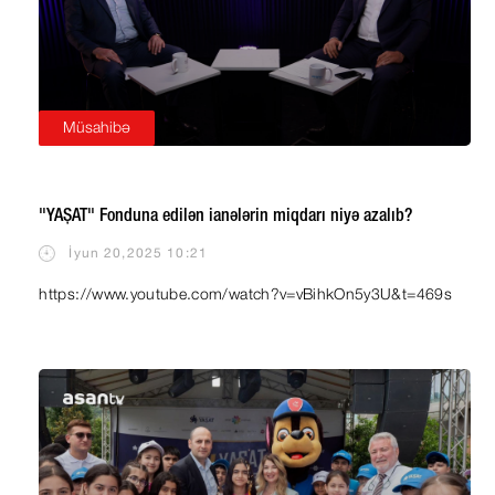
Müsahibə
"YAŞAT" Fonduna edilən ianələrin miqdarı niyə azalıb?
İyun 20,2025 10:21
https://www.youtube.com/watch?v=vBihkOn5y3U&t=469s