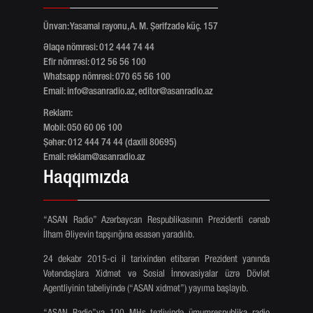
Ünvan: Yasamal rayonu, A. M. Şərifzadə küç. 157
Əlaqə nömrəsi: 012 444 74 44
Efir nömrəsi: 012 56 56 100
Whatsapp nömrəsi: 070 65 56 100
Email:
info@asanradio.az
,
editor@asanradio.az
Reklam:
Mobil: 050 60 06 100
Şəhər: 012 444 74 44 (daxili 80695)
Email:
reklam@asanradio.az
Haqqımızda
“ASAN Radio” Azərbaycan Respublikasının Prezidenti cənab
İlham Əliyevin tapşırığına əsasən yaradılıb.
24 dekabr 2015-ci il tarixindən etibarən Prezident yanında
Vətəndaşlara Xidmət və Sosial İnnovasiyalar üzrə Dövlət
Agentliyinin tabeliyində (“ASAN xidmət”) yayıma başlayıb.
“ASAN Radio”ya 100 MHs tezliyində ümumrespublika radio