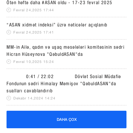
Ötən həftə daha #ASAN oldu - 17-23 fevral 2025
Fevral 24,2025 17:44
“ASAN xidmət indeksi” üzrə nəticələr açıqlanıb
Fevral 24,2025 17:41
MM-in Ailə, qadın və uşaq məsələləri komitəsinin sədri
Hicran Hüseynova "QəbuldASAN"da
Fevral 10,2025 15:24
0:41 / 22:02 Dövlət Sosial Müdafiə
Fondunun sədri Himalay Məmişov "QəbuldASAN"da
sualları cavablandırıb
Dekabr 14,2024 14:24
DAHA ÇOX