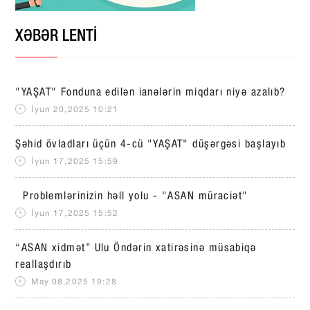
XƏBƏR LENTİ
"YAŞAT" Fonduna edilən ianələrin miqdarı niyə azalıb?
İyun 20,2025 10:21
Şəhid övladları üçün 4-cü "YAŞAT" düşərgəsi başlayıb
İyun 17,2025 15:59
Problemlərinizin həll yolu - "ASAN müraciət"
İyun 17,2025 15:52
“ASAN xidmət” Ulu Öndərin xatirəsinə müsabiqə
reallaşdırıb
May 08,2025 19:28