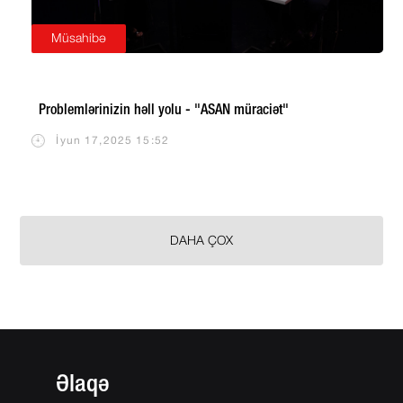
Müsahibə
Problemlərinizin həll yolu - "ASAN müraciət"
İyun 17,2025 15:52
DAHA ÇOX
Əlaqə