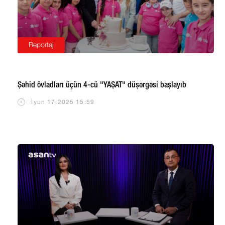
Reportaj
Şəhid övladları üçün 4-cü "YAŞAT" düşərgəsi başlayıb
İyun 17,2025 15:59