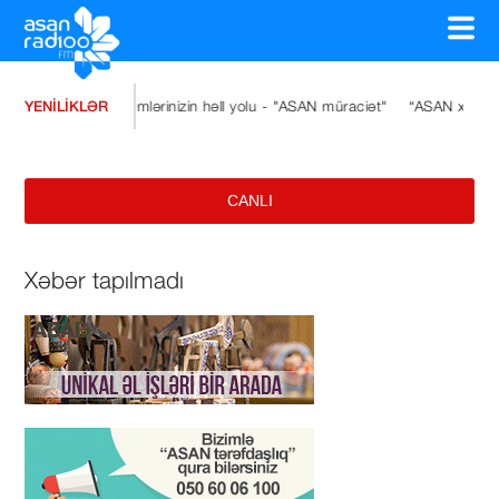
YENİLİKLƏR
layıb
Problemlərinizin həll yolu - "ASAN müraciət"
“ASAN xidmət” Ulu 
CANLI
Xəbər tapılmadı